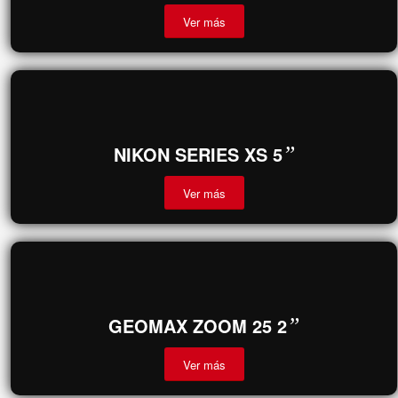
SOKKIA IM-105 5
”
TS
Ver más
NIKON SERIES XS 5
”
Ver más