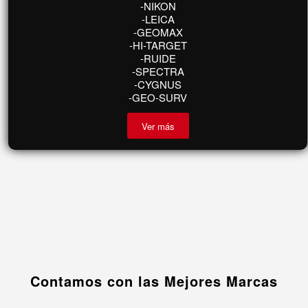
Cargadores y Baterías
-TOPCON
-SOKKIA
-NIKON
-LEICA
-GEOMAX
-HI-TARGET
-RUIDE
-SPECTRA
-CYGNUS
-GEO-SURV
Ver más