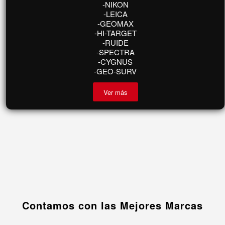
Cargadores y Baterías
-TOPCON
-SOKKIA
-NIKON
-LEICA
-GEOMAX
-HI-TARGET
-RUIDE
-SPECTRA
-CYGNUS
-GEO-SURV
Ver más