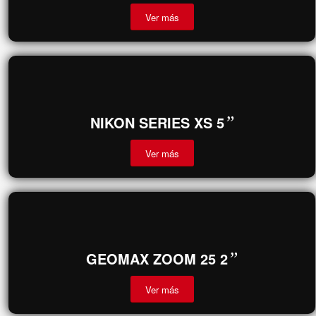
SOKKIA IM-105 5
”
TS
Ver más
NIKON SERIES XS 5
”
Ver más